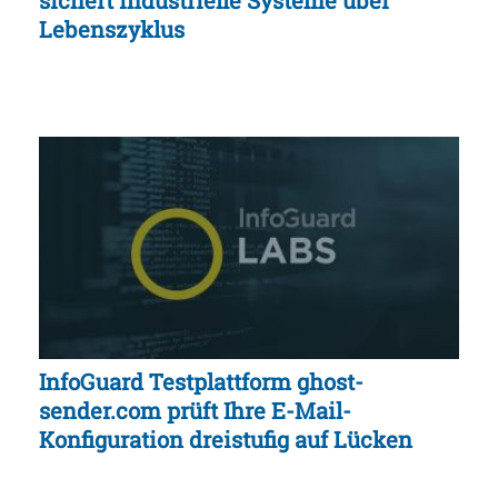
sichert industrielle Systeme über
Lebenszyklus
InfoGuard Testplattform ghost-
sender.com prüft Ihre E-Mail-
Konfiguration dreistufig auf Lücken