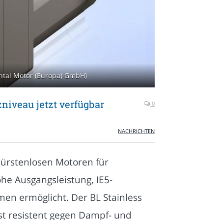
ental Motor (Europa) GmbH)
niveau jetzt verfügbar
0
NACHRICHTEN
bürstenlosen Motoren für
he Ausgangsleistung, IE5-
men ermöglicht. Der BL Stainless
ist resistent gegen Dampf- und