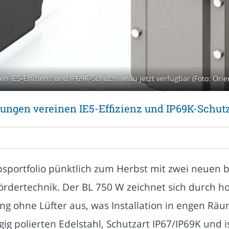
 IE5-Effizienz und IP69K-Schutzniveau jetzt verfügbar (Foto: Ori
ngen vereinen IE5-Effizienz und IP69K-Schutz
ebsportfolio pünktlich zum Herbst mit zwei neuen 
ördertechnik. Der BL 750 W zeichnet sich durch ho
ng ohne Lüfter aus, was Installation in engen Räu
ig polierten Edelstahl, Schutzart IP67/IP69K und 