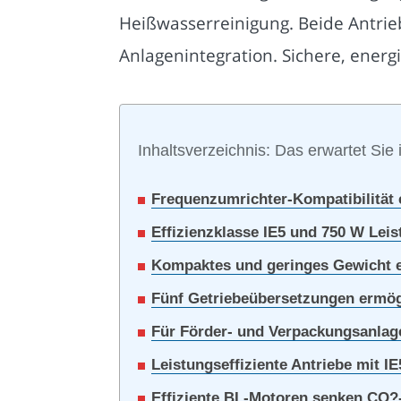
Heißwasserreinigung. Beide Antrie
Anlagenintegration. Sichere, energ
Inhaltsverzeichnis: Das erwartet Sie 
Frequenzumrichter-Kompatibilität 
Effizienzklasse IE5 und 750 W Le
Kompaktes und geringes Gewicht e
Fünf Getriebeübersetzungen ermög
Für Förder- und Verpackungsanlage
Leistungseffiziente Antriebe mit IE
Effiziente BL-Motoren senken CO?-