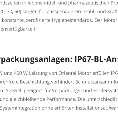
andszeiten in lebensmittel- und pharmazeutischen P
20, 30, 50) sorgen für passgenaue Drehzahl- und Kraf
 konstante, zertifizierte Hygienestandards. Der Moto
genverfügbarkeit.
rpackungsanlagen: IP67-BL-Ant
W und 400 W Leistung von Oriental Motor erfüllen IP
 porenfreie Beschichtung verhindert Schmutzansammlu
. Speziell geeignet für Verpackungs- und Fördersyst
t und gleichbleibende Performance. Die unterschiedl
e Systemintegration ohne erhöhten Installationsaufwa