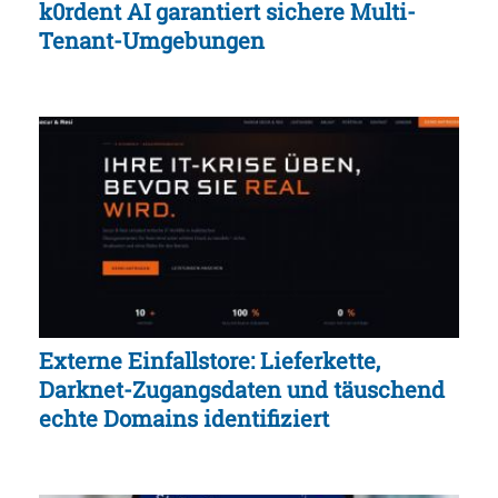
k0rdent AI garantiert sichere Multi-
Tenant-Umgebungen
Externe Einfallstore: Lieferkette,
Darknet-Zugangsdaten und täuschend
echte Domains identifiziert