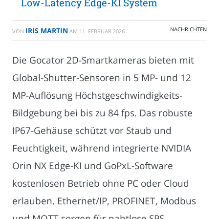
Low-Latency Edge-KI System
NACHRICHTEN
IRIS MARTIN
VON
AM
11. FEBRUAR 2026
Die Gocator 2D-Smartkameras bieten mit
Global-Shutter-Sensoren in 5 MP- und 12
MP-Auflösung Höchstgeschwindigkeits-
Bildgebung bei bis zu 84 fps. Das robuste
IP67-Gehäuse schützt vor Staub und
Feuchtigkeit, während integrierte NVIDIA
Orin NX Edge-KI und GoPxL-Software
kostenlosen Betrieb ohne PC oder Cloud
erlauben. Ethernet/IP, PROFINET, Modbus
und MQTT sorgen für nahtlose SPS-