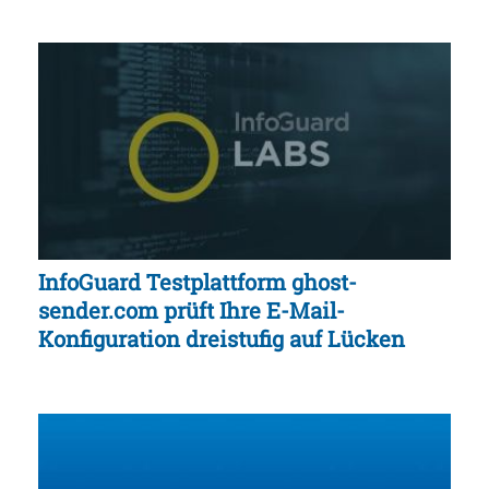
InfoGuard Testplattform ghost-
sender.com prüft Ihre E-Mail-
Konfiguration dreistufig auf Lücken