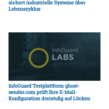
sichert industrielle Systeme über
Lebenszyklus
InfoGuard Testplattform ghost-
sender.com prüft Ihre E-Mail-
Konfiguration dreistufig auf Lücken