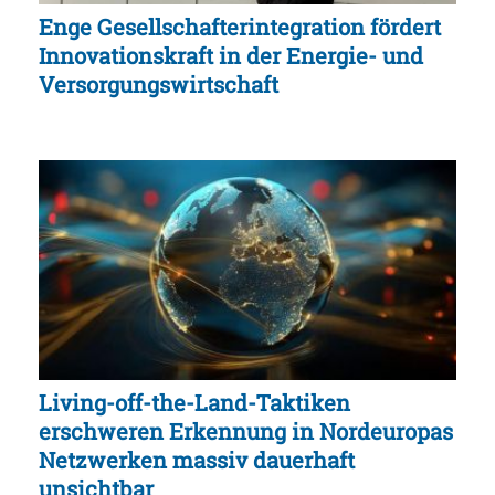
Enge Gesellschafterintegration fördert
Innovationskraft in der Energie- und
Versorgungswirtschaft
Living-off-the-Land-Taktiken
erschweren Erkennung in Nordeuropas
Netzwerken massiv dauerhaft
unsichtbar