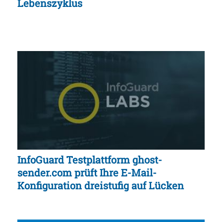
Lebenszyklus
InfoGuard Testplattform ghost-
sender.com prüft Ihre E-Mail-
Konfiguration dreistufig auf Lücken