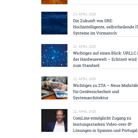
23. APRIL 2025
Die Zukunft von SRE:
Hochintelligente, selbstheilende I
Systeme im Vormarsch
22. APRIL 2025
Wichtiges auf einen Blick: URLLC 
der Hardwarewelt – Echtzeit wird
zum Standard
22. APRIL 2025
Wichtiges zu ZTA – Neue Maßstä
für Gerätesicherheit und
Systemarchitektur
22. APRIL 2025
ComLine ermöglicht Zugang zu
leistungsstarken Video-over-IP
Lösungen in Spanien und Portugal