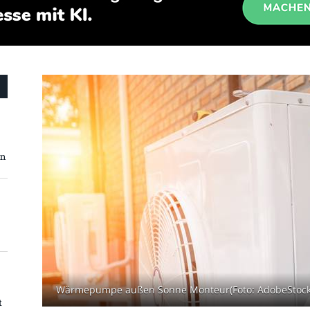
en
Wärmepumpe außen Sonne Monteur(Foto: AdobeStock 
t