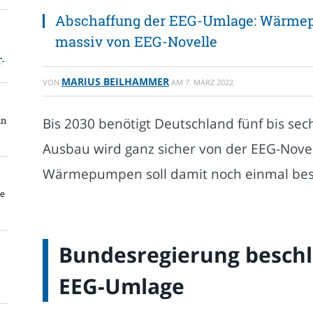
Abschaffung der EEG-Umlage: Wärmep
massiv von EEG-Novelle
T-
MARIUS BEILHAMMER
VON
AM
7. MÄRZ 2022
Bis 2030 benötigt Deutschland fünf bis s
in
Ausbau wird ganz sicher von der EEG-Novel
Wärmepumpen soll damit noch einmal bes
be
Bundesregierung beschl
EEG-Umlage