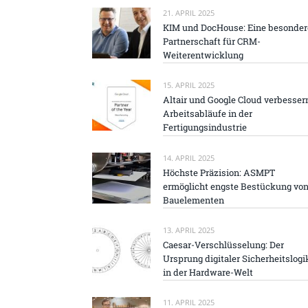
21. APRIL 2025
KIM und DocHouse: Eine besonder
Partnerschaft für CRM-
Weiterentwicklung
15. APRIL 2025
Altair und Google Cloud verbesser
Arbeitsabläufe in der
Fertigungsindustrie
14. APRIL 2025
Höchste Präzision: ASMPT
ermöglicht engste Bestückung vo
Bauelementen
13. APRIL 2025
Caesar-Verschlüsselung: Der
Ursprung digitaler Sicherheitslogi
in der Hardware-Welt
11. APRIL 2025