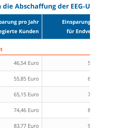
ch die Abschaffung der EEG‑Umlage?
parung pro Jahr
Einsparung pro Jahr
legierte Kunden
für Endverwender
t
46,54 Euro
55,38 Euro
55,85 Euro
66,45 Euro
65,15 Euro
77,53 Euro
74,46 Euro
88,60 Euro
83,77 Euro
99,68 Euro